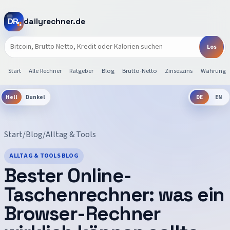
dailyrechner.de
Start
Alle Rechner
Ratgeber
Blog
Brutto-Netto
Zinseszins
Währunge
Hell
Dunkel
DE
EN
Start
/
Blog
/
Alltag & Tools
ALLTAG & TOOLS
BLOG
Bester Online-
Taschenrechner: was ein
Browser-Rechner