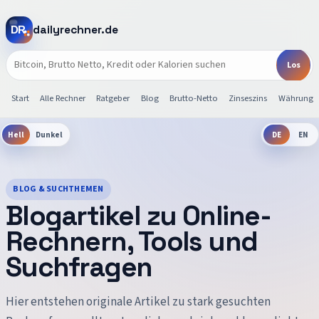
dailyrechner.de
Start
Alle Rechner
Ratgeber
Blog
Brutto-Netto
Zinseszins
Währunge
Hell
Dunkel
DE
EN
BLOG & SUCHTHEMEN
Blogartikel zu Online-
Rechnern, Tools und
Suchfragen
Hier entstehen originale Artikel zu stark gesuchten