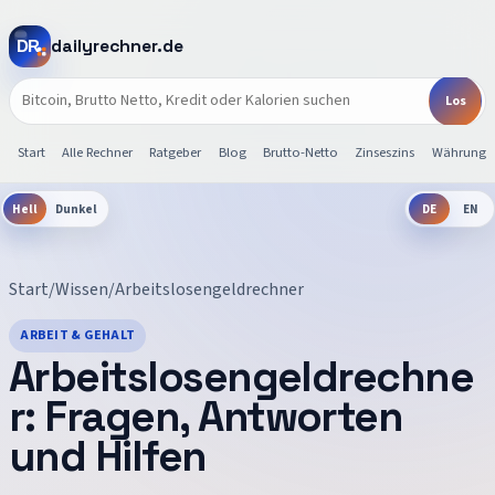
dailyrechner.de
Start
Alle Rechner
Ratgeber
Blog
Brutto-Netto
Zinseszins
Währunge
Hell
Dunkel
DE
EN
Start
/
Wissen
/
Arbeitslosengeldrechner
ARBEIT & GEHALT
Arbeitslosengeldrechne
r
: Fragen, Antworten
und Hilfen