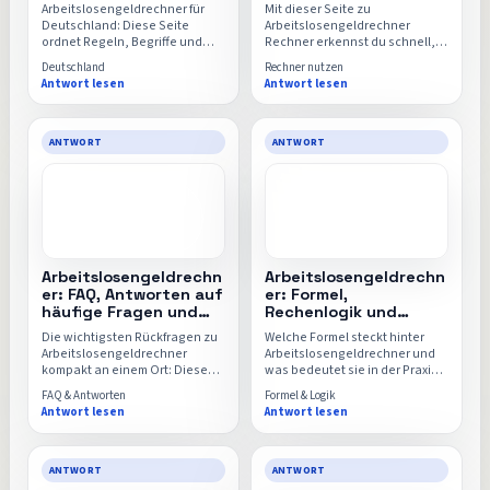
und direkter Rechner
direkter Einstieg
Arbeitslosengeldrechner für
Mit dieser Seite zu
Deutschland: Diese Seite
Arbeitslosengeldrechner
ordnet Regeln, Begriffe und
Rechner erkennst du schnell,
typische Annahmen im
welche Eingaben wirklich
Deutschland
Rechner nutzen
deutschen Kontext ein, damit
wichtig sind, wie das Ergebnis
Antwort lesen
Antwort lesen
der Arbeitslosengeldrechner
zu lesen ist und wann sich der
nicht mit fremden oder
direkte Wechsel in den
veralteten Grundlagen genutzt
Arbeitslosengeldrechner lohnt.
wird.
ANTWORT
ANTWORT
Arbeitslosengeldrechn
Arbeitslosengeldrechn
er: FAQ, Antworten auf
er: Formel,
häufige Fragen und
Rechenlogik und
direkter Rechner
direkte Anwendung
Die wichtigsten Rückfragen zu
Welche Formel steckt hinter
mit Rechner
Arbeitslosengeldrechner
Arbeitslosengeldrechner und
kompakt an einem Ort: Diese
was bedeutet sie in der Praxis
FAQ-Seite beantwortet
Diese Seite erklärt die
FAQ & Antworten
Formel & Logik
typische Unsicherheiten rund
Rechenlogik, die wichtigsten
Antwort lesen
Antwort lesen
um Eingaben, Formeln,
Einflussfaktoren und warum
Vergleichswerte und die
schon kleine Änderungen an
Aussagekraft des Ergebnisses.
einzelnen Werten das Ergebnis
spürbar verschieben können.
ANTWORT
ANTWORT