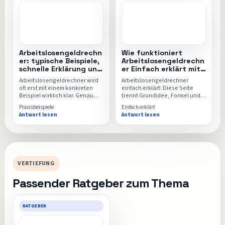
Arbeitslosengeldrechn
Wie funktioniert
er: typische Beispiele,
Arbeitslosengeldrechn
schnelle Erklärung und
er Einfach erklärt mit
direkter Rechner
Rechner, Formel und
Arbeitslosengeldrechner wird
Arbeitslosengeldrechner
FAQ
oft erst mit einem konkreten
einfach erklärt: Diese Seite
Beispiel wirklich klar. Genau
trennt Grundidee, Formel und
dafür sammelt diese Seite
typische Missverständnisse
Praxisbeispiele
Einfach erklärt
typische Alltagssituationen,
sauber voneinander, damit der
Antwort lesen
Antwort lesen
einfache Rechenwege und den
Arbeitslosengeldrechner
passenden Einsatz für den
danach intuitiver und sicherer
Arbeitslosengeldrechner.
nutzbar wird.
VERTIEFUNG
Passender Ratgeber zum Thema
RATGEBER