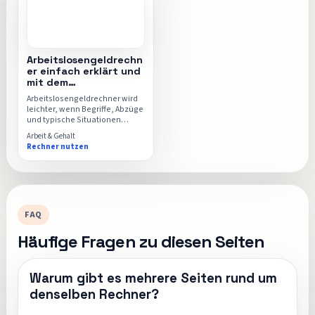
Arbeitslosengeldrechn
er einfach erklärt und
mit dem
Arbeitslosengeldrechn
Arbeitslosengeldrechner wird
er berechnet
leichter, wenn Begriffe, Abzüge
und typische Situationen
sauber getrennt sind. Dieser
Arbeit & Gehalt
Ratgeber ordnet genau das ein
Rechner nutzen
und zeigt dir, wann der
Arbeitslosengeldrechner für
deinen Fall hilfreich ist.
FAQ
Häufige Fragen zu diesen Seiten
Warum gibt es mehrere Seiten rund um
denselben Rechner?