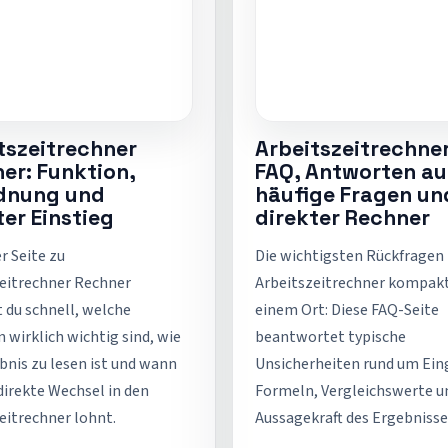
tszeitrechner
Arbeitszeitrechner
er: Funktion,
FAQ, Antworten au
rdnung und
häufige Fragen un
ter Einstieg
direkter Rechner
er Seite zu
Die wichtigsten Rückfragen
eitrechner Rechner
Arbeitszeitrechner kompak
 du schnell, welche
einem Ort: Diese FAQ-Seite
 wirklich wichtig sind, wie
beantwortet typische
bnis zu lesen ist und wann
Unsicherheiten rund um Ein
 direkte Wechsel in den
Formeln, Vergleichswerte u
eitrechner lohnt.
Aussagekraft des Ergebnisse