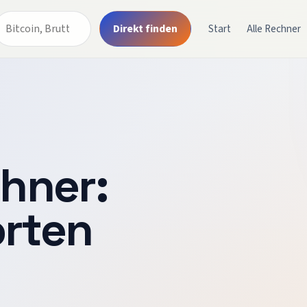
Direkt finden
Start
Alle Rechner
chner
:
orten