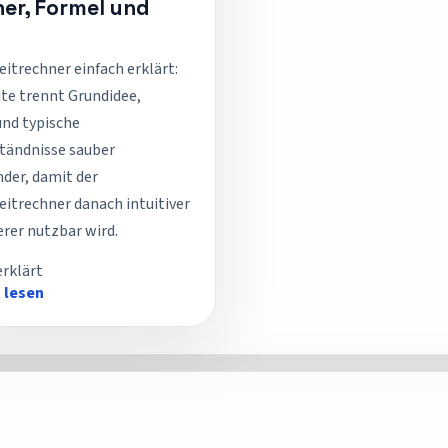
er, Formel und
eitrechner einfach erklärt:
ite trennt Grundidee,
und typische
tändnisse sauber
der, damit der
eitrechner danach intuitiver
erer nutzbar wird.
erklärt
 lesen