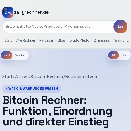
dailyrechner.de
Start
Alle Rechner
Ratgeber
Blog
Brutto-Netto
Zinseszins
Währunge
Hell
Dunkel
DE
EN
Start
/
Wissen
/
Bitcoin-Rechner
/
Rechner nutzen
KRYPTO & WÄHRUNGEN WISSEN
Bitcoin Rechner:
Funktion, Einordnung
und direkter Einstieg