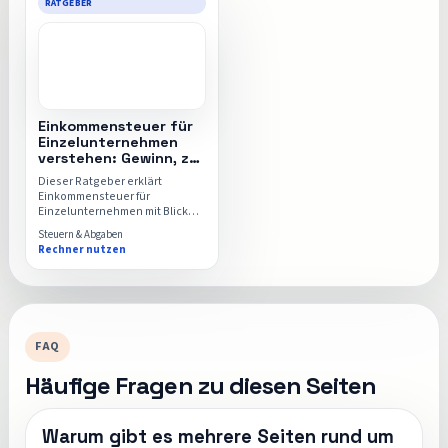
RATGEBER
Einkommensteuer für
Einzelunternehmen
verstehen: Gewinn, zvE
und Rechner
Dieser Ratgeber erklärt
Einkommensteuer für
Einzelunternehmen mit Blick
auf Gewinn, zvE,
Steuern & Abgaben
Selbstständigkeit und
Rechner nutzen
Freiberuflichkeit in
Deutschland. Danach kannst
du die Steuerlast gezielt
einschätzen.
FAQ
Häufige Fragen zu diesen Seiten
Warum gibt es mehrere Seiten rund um