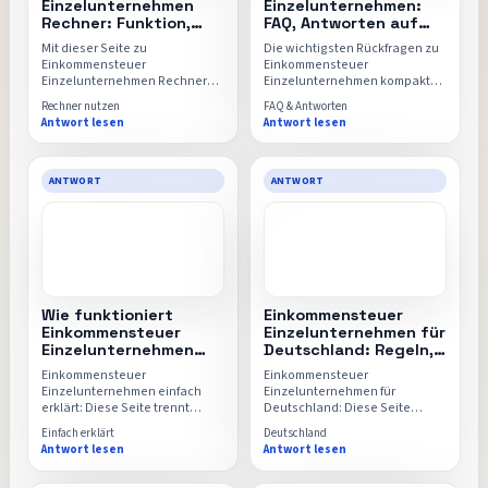
Einzelunternehmen
Einzelunternehmen:
Rechner: Funktion,
FAQ, Antworten auf
Einordnung und
häufige Fragen und
Mit dieser Seite zu
Die wichtigsten Rückfragen zu
direkter Einstieg
direkter Rechner
Einkommensteuer
Einkommensteuer
Einzelunternehmen Rechner
Einzelunternehmen kompakt
erkennst du schnell, welche
an einem Ort: Diese FAQ-Seite
Rechner nutzen
FAQ & Antworten
Eingaben wirklich wichtig sind,
beantwortet typische
Antwort lesen
Antwort lesen
wie das Ergebnis zu lesen ist
Unsicherheiten rund um
und wann sich der direkte
Eingaben, Formeln,
Wechsel in den
Vergleichswerte und die
Einkommensteuer-
Aussagekraft des Ergebnisses.
ANTWORT
ANTWORT
Einzelunternehmen-Rechner
lohnt.
Wie funktioniert
Einkommensteuer
Einkommensteuer
Einzelunternehmen für
Einzelunternehmen
Deutschland: Regeln,
Einfach erklärt mit
Einordnung und
Einkommensteuer
Einkommensteuer
Rechner, Formel und
direkter Rechner
Einzelunternehmen einfach
Einzelunternehmen für
FAQ
erklärt: Diese Seite trennt
Deutschland: Diese Seite
Grundidee, Formel und
ordnet Regeln, Begriffe und
Einfach erklärt
Deutschland
typische Missverständnisse
typische Annahmen im
Antwort lesen
Antwort lesen
sauber voneinander, damit der
deutschen Kontext ein, damit
Einkommensteuer-
der Einkommensteuer-