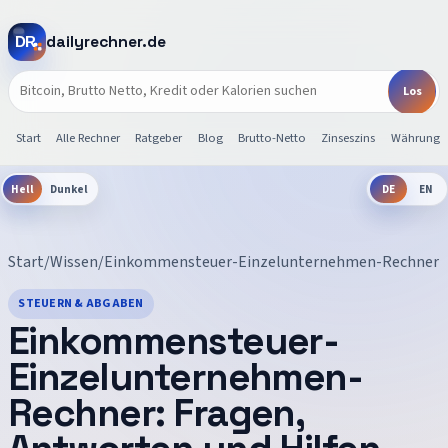
dailyrechner.de
Start
Alle Rechner
Ratgeber
Blog
Brutto-Netto
Zinseszins
Währunge
Hell
Dunkel
DE
EN
Start
/
Wissen
/
Einkommensteuer-Einzelunternehmen-Rechner
STEUERN & ABGABEN
Einkommensteuer-
Einzelunternehmen-
Rechner
: Fragen,