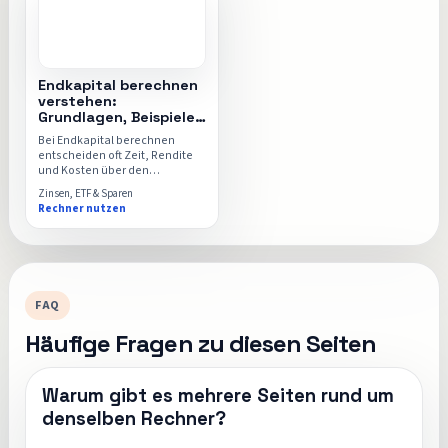
Endkapital berechnen
verstehen:
Grundlagen, Beispiele
und Endkapital-
Bei Endkapital berechnen
Rechner
entscheiden oft Zeit, Rendite
und Kosten über den
Unterschied. Dieser Ratgeber
Zinsen, ETF & Sparen
macht die Zusammenhänge
Rechner nutzen
klar und zeigt dir anschließend
den direkten Weg in den
Endkapital-Rechner.
FAQ
Häufige Fragen zu diesen Seiten
Warum gibt es mehrere Seiten rund um
denselben Rechner?