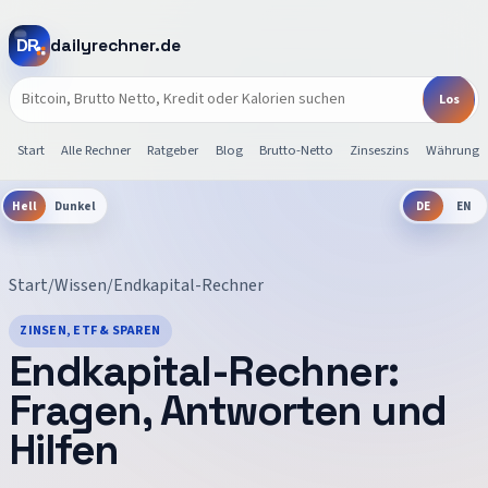
dailyrechner.de
Start
Alle Rechner
Ratgeber
Blog
Brutto-Netto
Zinseszins
Währunge
Hell
Dunkel
DE
EN
Start
/
Wissen
/
Endkapital-Rechner
ZINSEN, ETF & SPAREN
Endkapital-Rechner
:
Fragen, Antworten und
Hilfen