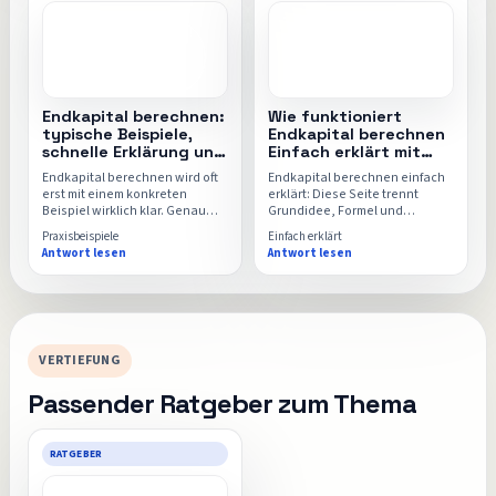
Endkapital berechnen:
Wie funktioniert
typische Beispiele,
Endkapital berechnen
schnelle Erklärung und
Einfach erklärt mit
direkter Rechner
Rechner, Formel und
Endkapital berechnen wird oft
Endkapital berechnen einfach
FAQ
erst mit einem konkreten
erklärt: Diese Seite trennt
Beispiel wirklich klar. Genau
Grundidee, Formel und
dafür sammelt diese Seite
typische Missverständnisse
Praxisbeispiele
Einfach erklärt
typische Alltagssituationen,
sauber voneinander, damit der
Antwort lesen
Antwort lesen
einfache Rechenwege und den
Endkapital-Rechner danach
passenden Einsatz für den
intuitiver und sicherer nutzbar
Endkapital-Rechner.
wird.
VERTIEFUNG
Passender Ratgeber zum Thema
RATGEBER