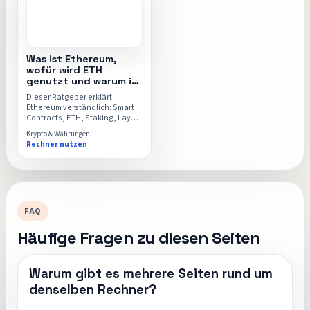
Was ist Ethereum,
wofür wird ETH
genutzt und warum ist
es relevant
Dieser Ratgeber erklärt
Ethereum verständlich: Smart
Contracts, ETH, Staking, Layer-
2-Netzwerke und die
Krypto & Währungen
Anwendungsfälle, die 2026
Rechner nutzen
wirklich zählen. Danach kannst
du den Ethereum-Rechner
gezielt nutzen.
FAQ
Häufige Fragen zu diesen Seiten
Warum gibt es mehrere Seiten rund um
denselben Rechner?