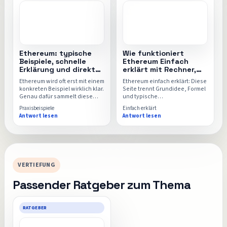
Ethereum: typische
Wie funktioniert
Beispiele, schnelle
Ethereum Einfach
Erklärung und direkter
erklärt mit Rechner,
Rechner
Formel und FAQ
Ethereum wird oft erst mit einem
Ethereum einfach erklärt: Diese
konkreten Beispiel wirklich klar.
Seite trennt Grundidee, Formel
Genau dafür sammelt diese
und typische
Seite typische
Missverständnisse sauber
Praxisbeispiele
Einfach erklärt
Alltagssituationen, einfache
voneinander, damit der
Antwort lesen
Antwort lesen
Rechenwege und den
Ethereum-Rechner danach
passenden Einsatz für den
intuitiver und sicherer nutzbar
Ethereum-Rechner.
wird.
VERTIEFUNG
Passender Ratgeber zum Thema
RATGEBER