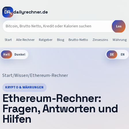
dailyrechner.de
Start
Alle Rechner
Ratgeber
Blog
Brutto-Netto
Zinseszins
Währunge
Hell
Dunkel
DE
EN
Start
/
Wissen
/
Ethereum-Rechner
KRYPTO & WÄHRUNGEN
Ethereum-Rechner
:
Fragen, Antworten und
Hilfen