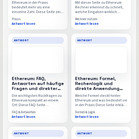
direkter Rechner
Ethereum in der Praxis
Mit dieser Seite zu Ethereum
bedeutet mehr als eine
Rechner erkennst du schnell,
einzelne Zahl. Diese Seite zeigt
welche Eingaben wirklich
typische Situationen, reale
wichtig sind, wie das Ergebnis
Praxis
Rechner nutzen
Vergleichsfälle und worauf es
zu lesen ist und wann sich der
Antwort lesen
Antwort lesen
ankommt, wenn die
direkte Wechsel in den
Berechnung in deinem Alltag
Ethereum-Rechner lohnt.
oder Marktumfeld belastbar
sein soll.
ANTWORT
ANTWORT
Ethereum: FAQ,
Ethereum: Formel,
Antworten auf häufige
Rechenlogik und
Fragen und direkter
direkte Anwendung
Rechner
mit Rechner
Die wichtigsten Rückfragen zu
Welche Formel steckt hinter
Ethereum kompakt an einem
Ethereum und was bedeutet sie
Ort: Diese FAQ-Seite
in der Praxis Diese Seite erklärt
beantwortet typische
die Rechenlogik, die
FAQ & Antworten
Formel & Logik
Unsicherheiten rund um
wichtigsten Einflussfaktoren
Antwort lesen
Antwort lesen
Eingaben, Formeln,
und warum schon kleine
Vergleichswerte und die
Änderungen an einzelnen
Aussagekraft des Ergebnisses.
Werten das Ergebnis spürbar
verschieben können.
ANTWORT
ANTWORT