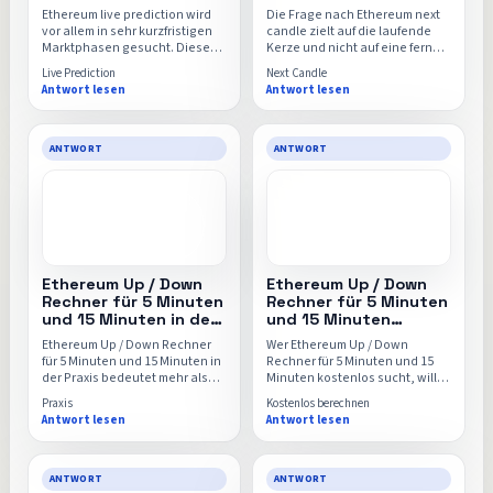
Minuten-
höher oder tiefer?
Ethereum live prediction wird
Die Frage nach Ethereum next
Wahrscheinlichkeit
vor allem in sehr kurzfristigen
candle zielt auf die laufende
Marktphasen gesucht. Diese
Kerze und nicht auf eine ferne
Seite bündelt Livepreis,
Prognose. Diese Seite zeigt,
Live Prediction
Next Candle
Kerzenstart, Chart und
wie aktuelle Candle-Struktur,
Antwort lesen
Antwort lesen
laufende Up-/Down-
Preisabstand und Signalmodell
Wahrscheinlichkeiten für 5m
zusammen eine
und 15m in einer klar lesbaren
Richtungsschätzung formen.
Ansicht.
ANTWORT
ANTWORT
Ethereum Up / Down
Ethereum Up / Down
Rechner für 5 Minuten
Rechner für 5 Minuten
und 15 Minuten in der
und 15 Minuten
Praxis: typische
kostenlos berechnen:
Ethereum Up / Down Rechner
Wer Ethereum Up / Down
Situationen und
was der Rechner zeigt
für 5 Minuten und 15 Minuten in
Rechner für 5 Minuten und 15
direkter Rechner
und wie du startest
der Praxis bedeutet mehr als
Minuten kostenlos sucht, will
eine einzelne Zahl. Diese Seite
meist ohne Registrierung und
Praxis
Kostenlos berechnen
zeigt typische Situationen,
ohne Umwege starten. Hier
Antwort lesen
Antwort lesen
reale Vergleichsfälle und
bekommst du die kostenlose
worauf es ankommt, wenn die
Einordnung, die wichtigsten
Berechnung in deinem Alltag
Stellschrauben und den
oder Marktumfeld belastbar
direkten Weg zur Berechnung.
ANTWORT
ANTWORT