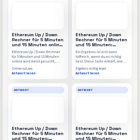
sein soll.
Ethereum Up / Down
Ethereum Up / Down
Rechner für 5 Minuten
Rechner für 5 Minuten
und 15 Minuten online
und 15 Minuten:
nutzen: schneller
Ergebnis richtig lesen,
Ethereum Up / Down Rechner
Ein Ergebnis ist erst dann
Einstieg, klare Formeln
vergleichen und
für 5 Minuten und 15 Minuten
hilfreich, wenn du es richtig
und direkter Rechner
einordnen
online wird meist gesucht,
liest. Diese Seite erklärt, wie du
wenn die Antwort sofort auf
Ethereum Up / Down Rechner
Online nutzen
Ergebnis richtig lesen
dem Bildschirm stehen soll.
für 5 Minuten und 15 Minuten
Antwort lesen
Antwort lesen
Diese Seite zeigt den
einordnest, welche Vergleiche
schnellsten Einstieg, typische
sinnvoll sind und wo Nutzer
Eingaben und worauf du trotz
Zahlen häufig
schneller Nutzung achten
überinterpretieren.
ANTWORT
ANTWORT
solltest, etwa bei Fragen wie
Ethereum Up / Down Rechner.
Ethereum Up / Down
Ethereum Up / Down
Rechner für 5 Minuten
Rechner für 5 Minuten
und 15 Minuten:
und 15 Minuten: