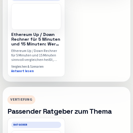
Ethereum Up / Down Rechner.
vermeidest.
Ethereum Up / Down
Rechner für 5 Minuten
und 15 Minuten: Werte
vergleichen, Szenarien
Ethereum Up / Down Rechner
rechnen und
für 5 Minuten und 15 Minuten
Ergebnisse einordnen
sinnvoll vergleichen heißt,
nicht alle Werte gleichzeitig zu
Vergleichen & Szenarien
ändern. Diese Seite zeigt,
Antwort lesen
welche Szenarien wirklich
aussagekräftig sind und wie
der Ethereum Up / Down
Rechner für echte
Entscheidungen genutzt wird.
VERTIEFUNG
Passender Ratgeber zum Thema
RATGEBER