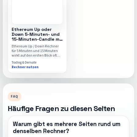
Ethereum Up oder
Down 5-Minuten- und
15-Minuten-Candle mit
Live-
Ethereum Up / Down Rechner
Wahrscheinlichkeit
für 5 Minuten und 15 Minuten
wirkt auf den ersten Blick oft
einfach, hängt in der Praxis
Trading & Derivate
aber an Hebel, Risiko und
Rechner nutzen
Produktlogik. Dieser Ratgeber
erklärt die wichtigsten Punkte,
bevor du mit dem Ethereum Up /
Down Rechner rechnest.
FAQ
Häufige Fragen zu diesen Seiten
Warum gibt es mehrere Seiten rund um
denselben Rechner?