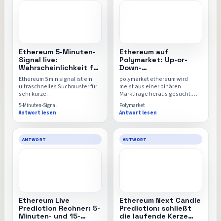
Ethereum 5-Minuten-
Ethereum auf
Signal live:
Polymarket: Up-or-
Wahrscheinlichkeit für
Down-
den aktuellen Candle-
Wahrscheinlichkeit für
Ethereum 5 min signal ist ein
polymarket ethereum wird
Close
die laufende Kerze
ultraschnelles Suchmuster für
meist aus einer binären
sehr kurze
Marktfrage heraus gesucht.
Marktentscheidungen. Diese
Diese Seite übersetzt
5-Minuten-Signal
Polymarket
Seite zeigt die laufende 5-
Livepreis, Kerzenstart und
Antwort lesen
Antwort lesen
Minuten-Wahrscheinlichkeit mit
Modellwahrscheinlichkeit in
Chart, Kerzenstart und klarer
eine klarere Up-or-Down-
Up-/Down-Einordnung.
Einordnung für laufende Event-
Setups.
ANTWORT
ANTWORT
Ethereum Live
Ethereum Next Candle
Prediction Rechner: 5-
Prediction: schließt
Minuten- und 15-
die laufende Kerze