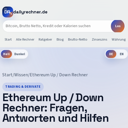
dailyrechner.de
Start
Alle Rechner
Ratgeber
Blog
Brutto-Netto
Zinseszins
Währunge
Hell
Dunkel
DE
EN
Start
/
Wissen
/
Ethereum Up / Down Rechner
TRADING & DERIVATE
Ethereum Up / Down
Rechner
: Fragen,
Antworten und Hilfen