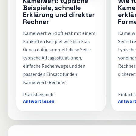
Kamelwert: typische
Wie f
Beispiele, schnelle
Kamel
Erklärung und direkter
erklä
Rechner
Forme
Kamelwert wird oft erst mit einem
Kamelwer
konkreten Beispiel wirklich klar.
Seite tr
Genau dafür sammelt diese Seite
typische
typische Alltagssituationen,
voneina
einfache Rechenwege und den
Rechner 
passenden Einsatz für den
sicherer
Kamelwert-Rechner.
Praxisbeispiele
Einfach 
Antwort lesen
Antwort