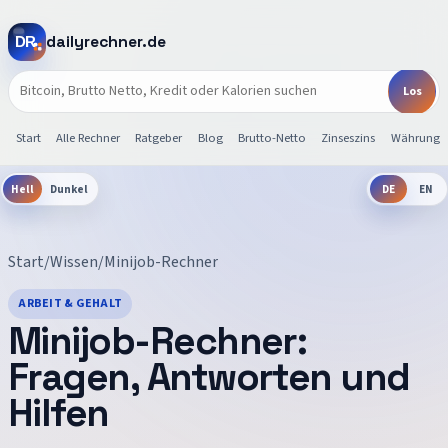
dailyrechner.de
Start
Alle Rechner
Ratgeber
Blog
Brutto-Netto
Zinseszins
Währunge
Hell
Dunkel
DE
EN
Start
/
Wissen
/
Minijob-Rechner
ARBEIT & GEHALT
Minijob-Rechner
:
Fragen, Antworten und
Hilfen