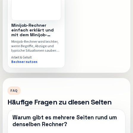
Minijob-Rechner
einfach erklärt und
mit dem Minijob-
Rechner berechnet
Minijob-Rechner wird leichter,
wenn Begriffe, Abzüge und
typische Situationen sauber
getrennt sind. Dieser Ratgeber
Arbeit & Gehalt
ordnet genau das ein und zeigt
Rechner nutzen
dir, wann der Minijob-Rechner
für deinen Fall hilfreich ist.
FAQ
Häufige Fragen zu diesen Seiten
Warum gibt es mehrere Seiten rund um
denselben Rechner?