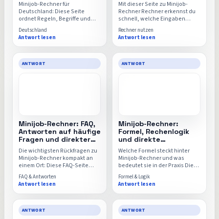
direkter Rechner
direkter Einstieg
Minijob-Rechner für
Mit dieser Seite zu Minijob-
Deutschland: Diese Seite
Rechner Rechner erkennst du
ordnet Regeln, Begriffe und
schnell, welche Eingaben
typische Annahmen im
wirklich wichtig sind, wie das
Deutschland
Rechner nutzen
deutschen Kontext ein, damit
Ergebnis zu lesen ist und wann
Antwort lesen
Antwort lesen
der Minijob-Rechner nicht mit
sich der direkte Wechsel in den
fremden oder veralteten
Minijob-Rechner lohnt.
Grundlagen genutzt wird.
ANTWORT
ANTWORT
Minijob-Rechner: FAQ,
Minijob-Rechner:
Antworten auf häufige
Formel, Rechenlogik
Fragen und direkter
und direkte
Rechner
Anwendung mit
Die wichtigsten Rückfragen zu
Welche Formel steckt hinter
Rechner
Minijob-Rechner kompakt an
Minijob-Rechner und was
einem Ort: Diese FAQ-Seite
bedeutet sie in der Praxis Diese
beantwortet typische
Seite erklärt die Rechenlogik,
FAQ & Antworten
Formel & Logik
Unsicherheiten rund um
die wichtigsten
Antwort lesen
Antwort lesen
Eingaben, Formeln,
Einflussfaktoren und warum
Vergleichswerte und die
schon kleine Änderungen an
Aussagekraft des Ergebnisses.
einzelnen Werten das Ergebnis
spürbar verschieben können.
ANTWORT
ANTWORT