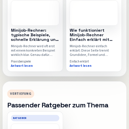
Minijob-Rechner:
Wie funktioniert
typische Beispiele,
Minijob-Rechner
schnelle Erklärung und
Einfach erklärt mit
direkter Rechner
Rechner, Formel und
Minijob-Rechner wird oft erst
Minijob-Rechner einfach
FAQ
mit einem konkreten Beispiel
erklärt: Diese Seite trennt
wirklich klar. Genau dafür
Grundidee, Formel und
sammelt diese Seite typische
typische Missverständnisse
Praxisbeispiele
Einfach erklärt
Alltagssituationen, einfache
sauber voneinander, damit der
Antwort lesen
Antwort lesen
Rechenwege und den
Minijob-Rechner danach
passenden Einsatz für den
intuitiver und sicherer nutzbar
Minijob-Rechner.
wird.
VERTIEFUNG
Passender Ratgeber zum Thema
RATGEBER