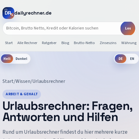
dailyrechner.de
Start
Alle Rechner
Ratgeber
Blog
Brutto-Netto
Zinseszins
Währunge
Hell
Dunkel
DE
EN
Start
/
Wissen
/
Urlaubsrechner
ARBEIT & GEHALT
Urlaubsrechner
: Fragen,
Antworten und Hilfen
Rund um
Urlaubsrechner
findest du hier mehrere kurze