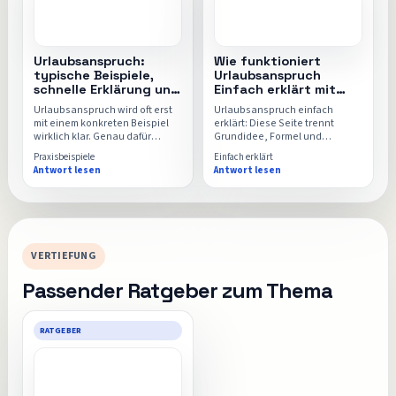
Urlaubsanspruch:
Wie funktioniert
typische Beispiele,
Urlaubsanspruch
schnelle Erklärung und
Einfach erklärt mit
direkter Rechner
Rechner, Formel und
Urlaubsanspruch wird oft erst
Urlaubsanspruch einfach
FAQ
mit einem konkreten Beispiel
erklärt: Diese Seite trennt
wirklich klar. Genau dafür
Grundidee, Formel und
sammelt diese Seite typische
typische Missverständnisse
Praxisbeispiele
Einfach erklärt
Alltagssituationen, einfache
sauber voneinander, damit der
Antwort lesen
Antwort lesen
Rechenwege und den
Urlaubsrechner danach
passenden Einsatz für den
intuitiver und sicherer nutzbar
Urlaubsrechner.
wird.
VERTIEFUNG
Passender Ratgeber zum Thema
RATGEBER