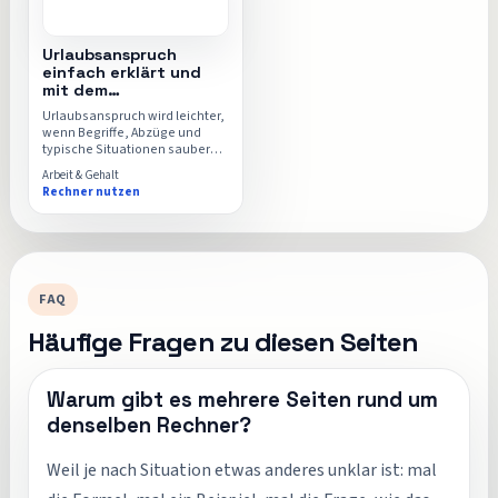
Urlaubsanspruch
einfach erklärt und
mit dem
Urlaubsrechner
Urlaubsanspruch wird leichter,
berechnet
wenn Begriffe, Abzüge und
typische Situationen sauber
getrennt sind. Dieser Ratgeber
Arbeit & Gehalt
ordnet genau das ein und zeigt
Rechner nutzen
dir, wann der Urlaubsrechner
für deinen Fall hilfreich ist.
FAQ
Häufige Fragen zu diesen Seiten
Warum gibt es mehrere Seiten rund um
denselben Rechner?
Weil je nach Situation etwas anderes unklar ist: mal