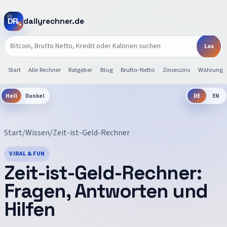
dailyrechner.de
Start
Alle Rechner
Ratgeber
Blog
Brutto-Netto
Zinseszins
Währunge
Hell
Dunkel
DE
EN
Start
/
Wissen
/
Zeit-ist-Geld-Rechner
VIRAL & FUN
Zeit-ist-Geld-Rechner
:
Fragen, Antworten und
Hilfen