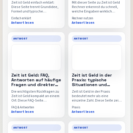
Formel und FAQ
Zeit ist Geld einfach erklärt:
Mit dieser Seite zu Zeit ist Geld
Diese Seite trennt Grundidee,
Rechner erkennst du schnell,
Formel und typische
welche Eingaben wirklich
Missverständnisse sauber
wichtig sind, wie das Ergebnis
Einfach erklärt
Rechner nutzen
voneinander, damit der Zeit-ist-
zu lesen ist und wann sich der
Antwort lesen
Antwort lesen
Geld-Rechner danach intuitiver
direkte Wechsel in den Zeit-ist-
und sicherer nutzbar wird.
Geld-Rechner lohnt.
ANTWORT
ANTWORT
Zeit ist Geld: FAQ,
Zeit ist Geld in der
Antworten auf häufige
Praxis: typische
Fragen und direkter
Situationen und
Rechner
direkter Rechner
Die wichtigsten Rückfragen zu
Zeit ist Geld in der Praxis
Zeit ist Geld kompakt an einem
bedeutet mehr als eine
Ort: Diese FAQ-Seite
einzelne Zahl. Diese Seite zeigt
beantwortet typische
typische Situationen, reale
FAQ & Antworten
Praxis
Unsicherheiten rund um
Vergleichsfälle und worauf es
Antwort lesen
Antwort lesen
Eingaben, Formeln,
ankommt, wenn die
Vergleichswerte und die
Berechnung in deinem Alltag
Aussagekraft des Ergebnisses.
oder Marktumfeld belastbar
sein soll.
ANTWORT
ANTWORT