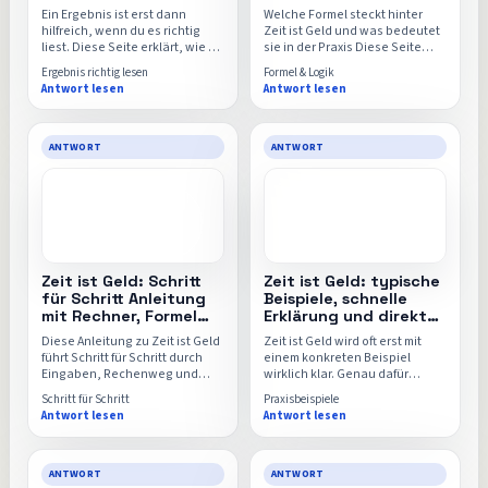
einordnen
mit Rechner
Ein Ergebnis ist erst dann
Welche Formel steckt hinter
hilfreich, wenn du es richtig
Zeit ist Geld und was bedeutet
liest. Diese Seite erklärt, wie du
sie in der Praxis Diese Seite
Zeit ist Geld einordnest,
erklärt die Rechenlogik, die
Ergebnis richtig lesen
Formel & Logik
welche Vergleiche sinnvoll sind
wichtigsten Einflussfaktoren
Antwort lesen
Antwort lesen
und wo Nutzer Zahlen häufig
und warum schon kleine
überinterpretieren.
Änderungen an einzelnen
Werten das Ergebnis spürbar
verschieben können.
ANTWORT
ANTWORT
Zeit ist Geld: Schritt
Zeit ist Geld: typische
für Schritt Anleitung
Beispiele, schnelle
mit Rechner, Formel
Erklärung und direkter
und FAQ
Rechner
Diese Anleitung zu Zeit ist Geld
Zeit ist Geld wird oft erst mit
führt Schritt für Schritt durch
einem konkreten Beispiel
Eingaben, Rechenweg und
wirklich klar. Genau dafür
Ergebnisdeutung. Ideal, wenn
sammelt diese Seite typische
Schritt für Schritt
Praxisbeispiele
du nicht nur schnell rechnen,
Alltagssituationen, einfache
Antwort lesen
Antwort lesen
sondern Fehler von Anfang an
Rechenwege und den
vermeiden willst.
passenden Einsatz für den Zeit-
ist-Geld-Rechner.
ANTWORT
ANTWORT