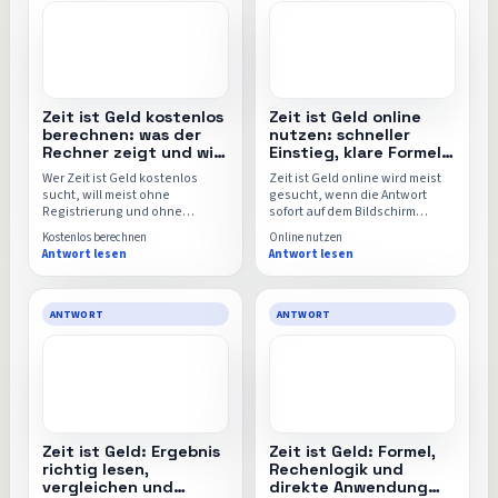
Zeit ist Geld kostenlos
Zeit ist Geld online
berechnen: was der
nutzen: schneller
Rechner zeigt und wie
Einstieg, klare Formeln
du startest
und direkter Rechner
Wer Zeit ist Geld kostenlos
Zeit ist Geld online wird meist
sucht, will meist ohne
gesucht, wenn die Antwort
Registrierung und ohne
sofort auf dem Bildschirm
Umwege starten. Hier
stehen soll. Diese Seite zeigt
Kostenlos berechnen
Online nutzen
bekommst du die kostenlose
den schnellsten Einstieg,
Antwort lesen
Antwort lesen
Einordnung, die wichtigsten
typische Eingaben und worauf
Stellschrauben und den
du trotz schneller Nutzung
direkten Weg zur Berechnung.
achten solltest, etwa bei
Fragen wie Zeit-ist-Geld-
ANTWORT
ANTWORT
Rechner.
Zeit ist Geld: Ergebnis
Zeit ist Geld: Formel,
richtig lesen,
Rechenlogik und
vergleichen und
direkte Anwendung