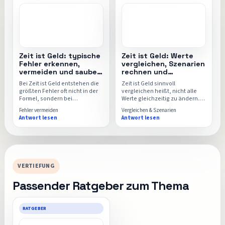
Zeit ist Geld: typische
Zeit ist Geld: Werte
Fehler erkennen,
vergleichen, Szenarien
vermeiden und sauber
rechnen und
rechnen
Ergebnisse einordnen
Bei Zeit ist Geld entstehen die
Zeit ist Geld sinnvoll
größten Fehler oft nicht in der
vergleichen heißt, nicht alle
Formel, sondern bei
Werte gleichzeitig zu ändern.
Ausgangswerten, Einheiten
Diese Seite zeigt, welche
Fehler vermeiden
Vergleichen & Szenarien
und Bezugszeiträumen. Diese
Szenarien wirklich
Antwort lesen
Antwort lesen
Seite zeigt die häufigsten
aussagekräftig sind und wie
Stolperstellen und wie du sie
der Zeit-ist-Geld-Rechner für
vermeidest.
echte Entscheidungen genutzt
wird.
VERTIEFUNG
Passender Ratgeber zum Thema
RATGEBER