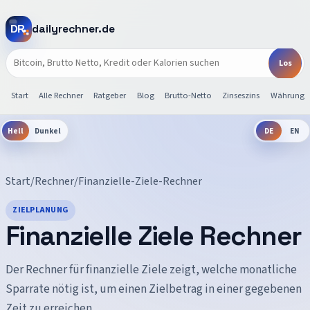
dailyrechner.de
Start
Alle Rechner
Ratgeber
Blog
Brutto-Netto
Zinseszins
Währunge
Hell
Dunkel
DE
EN
Start
/
Rechner
/
Finanzielle-Ziele-Rechner
ZIELPLANUNG
Finanzielle Ziele Rechner
Der Rechner für finanzielle Ziele zeigt, welche monatliche
Sparrate nötig ist, um einen Zielbetrag in einer gegebenen
Zeit zu erreichen.