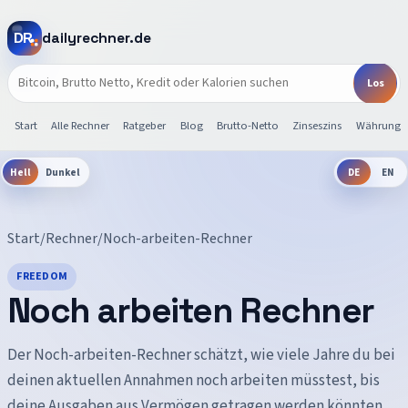
dailyrechner.de
Start
Alle Rechner
Ratgeber
Blog
Brutto-Netto
Zinseszins
Währunge
Hell
Dunkel
DE
EN
Start
/
Rechner
/
Noch-arbeiten-Rechner
FREEDOM
Noch arbeiten Rechner
Der Noch-arbeiten-Rechner schätzt, wie viele Jahre du bei
deinen aktuellen Annahmen noch arbeiten müsstest, bis
deine Ausgaben aus Vermögen getragen werden könnten.