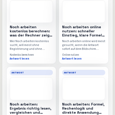
Noch arbeiten
Noch arbeiten online
kostenlos berechnen:
nutzen: schneller
was der Rechner zeigt
Einstieg, klare Formeln
und wie du startest
und direkter Rechner
Wer Noch arbeiten kostenlos
Noch arbeiten online wird meist
sucht, will meist ohne
gesucht, wenn die Antwort
Registrierung und ohne
sofort auf dem Bildschirm
Umwege starten. Hier
stehen soll. Diese Seite zeigt
Kostenlos berechnen
Online nutzen
bekommst du die kostenlose
den schnellsten Einstieg,
Antwort lesen
Antwort lesen
Einordnung, die wichtigsten
typische Eingaben und worauf
Stellschrauben und den
du trotz schneller Nutzung
direkten Weg zur Berechnung.
achten solltest, etwa bei
Fragen wie Noch-arbeiten-
ANTWORT
ANTWORT
Rechner.
Noch arbeiten:
Noch arbeiten: Formel,
Ergebnis richtig lesen,
Rechenlogik und
vergleichen und
direkte Anwendung