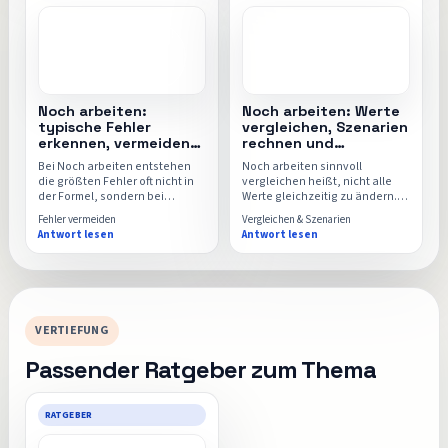
Noch arbeiten:
Noch arbeiten: Werte
typische Fehler
vergleichen, Szenarien
erkennen, vermeiden
rechnen und
und sauber rechnen
Ergebnisse einordnen
Bei Noch arbeiten entstehen
Noch arbeiten sinnvoll
die größten Fehler oft nicht in
vergleichen heißt, nicht alle
der Formel, sondern bei
Werte gleichzeitig zu ändern.
Ausgangswerten, Einheiten
Diese Seite zeigt, welche
Fehler vermeiden
Vergleichen & Szenarien
und Bezugszeiträumen. Diese
Szenarien wirklich
Antwort lesen
Antwort lesen
Seite zeigt die häufigsten
aussagekräftig sind und wie
Stolperstellen und wie du sie
der Noch-arbeiten-Rechner für
vermeidest.
echte Entscheidungen genutzt
wird.
VERTIEFUNG
Passender Ratgeber zum Thema
RATGEBER