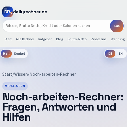
dailyrechner.de
Start
Alle Rechner
Ratgeber
Blog
Brutto-Netto
Zinseszins
Währunge
Hell
Dunkel
DE
EN
Start
/
Wissen
/
Noch-arbeiten-Rechner
VIRAL & FUN
Noch-arbeiten-Rechner
:
Fragen, Antworten und
Hilfen