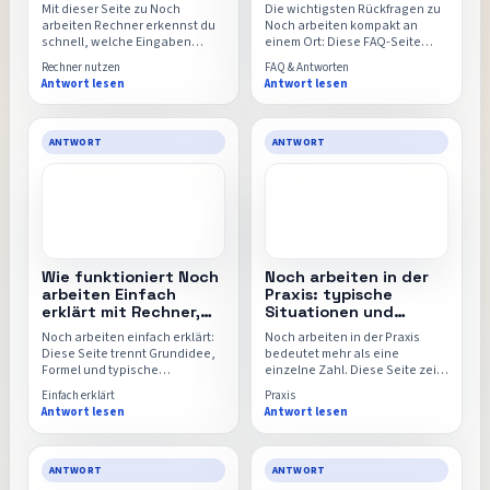
direkter Einstieg
Rechner
Mit dieser Seite zu Noch
Die wichtigsten Rückfragen zu
arbeiten Rechner erkennst du
Noch arbeiten kompakt an
schnell, welche Eingaben
einem Ort: Diese FAQ-Seite
wirklich wichtig sind, wie das
beantwortet typische
Rechner nutzen
FAQ & Antworten
Ergebnis zu lesen ist und wann
Unsicherheiten rund um
Antwort lesen
Antwort lesen
sich der direkte Wechsel in den
Eingaben, Formeln,
Noch-arbeiten-Rechner lohnt.
Vergleichswerte und die
Aussagekraft des Ergebnisses.
ANTWORT
ANTWORT
Wie funktioniert Noch
Noch arbeiten in der
arbeiten Einfach
Praxis: typische
erklärt mit Rechner,
Situationen und
Formel und FAQ
direkter Rechner
Noch arbeiten einfach erklärt:
Noch arbeiten in der Praxis
Diese Seite trennt Grundidee,
bedeutet mehr als eine
Formel und typische
einzelne Zahl. Diese Seite zeigt
Missverständnisse sauber
typische Situationen, reale
Einfach erklärt
Praxis
voneinander, damit der Noch-
Vergleichsfälle und worauf es
Antwort lesen
Antwort lesen
arbeiten-Rechner danach
ankommt, wenn die
intuitiver und sicherer nutzbar
Berechnung in deinem Alltag
wird.
oder Marktumfeld belastbar
sein soll.
ANTWORT
ANTWORT