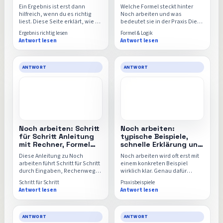
einordnen
mit Rechner
Ein Ergebnis ist erst dann
Welche Formel steckt hinter
hilfreich, wenn du es richtig
Noch arbeiten und was
liest. Diese Seite erklärt, wie du
bedeutet sie in der Praxis Diese
Noch arbeiten einordnest,
Seite erklärt die Rechenlogik,
Ergebnis richtig lesen
Formel & Logik
welche Vergleiche sinnvoll sind
die wichtigsten
Antwort lesen
Antwort lesen
und wo Nutzer Zahlen häufig
Einflussfaktoren und warum
überinterpretieren.
schon kleine Änderungen an
einzelnen Werten das Ergebnis
spürbar verschieben können.
ANTWORT
ANTWORT
Noch arbeiten: Schritt
Noch arbeiten:
für Schritt Anleitung
typische Beispiele,
mit Rechner, Formel
schnelle Erklärung und
und FAQ
direkter Rechner
Diese Anleitung zu Noch
Noch arbeiten wird oft erst mit
arbeiten führt Schritt für Schritt
einem konkreten Beispiel
durch Eingaben, Rechenweg
wirklich klar. Genau dafür
und Ergebnisdeutung. Ideal,
sammelt diese Seite typische
Schritt für Schritt
Praxisbeispiele
wenn du nicht nur schnell
Alltagssituationen, einfache
Antwort lesen
Antwort lesen
rechnen, sondern Fehler von
Rechenwege und den
Anfang an vermeiden willst.
passenden Einsatz für den
Noch-arbeiten-Rechner.
ANTWORT
ANTWORT