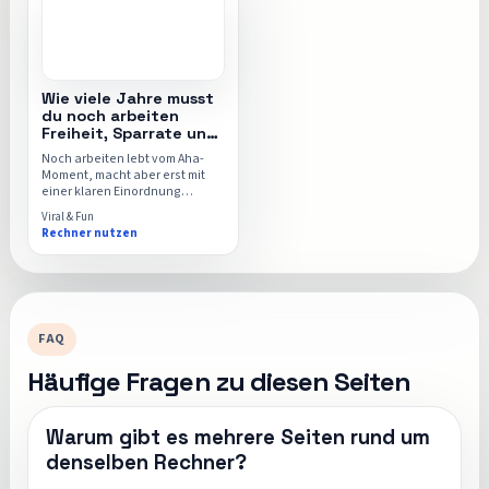
Wie viele Jahre musst
du noch arbeiten
Freiheit, Sparrate und
der Rechner
Noch arbeiten lebt vom Aha-
Moment, macht aber erst mit
einer klaren Einordnung
wirklich Spaß. Diese Seite zeigt
Viral & Fun
dir die Idee hinter dem Thema
Rechner nutzen
und führt dich dann direkt in
den Noch-arbeiten-Rechner.
FAQ
Häufige Fragen zu diesen Seiten
Warum gibt es mehrere Seiten rund um
denselben Rechner?